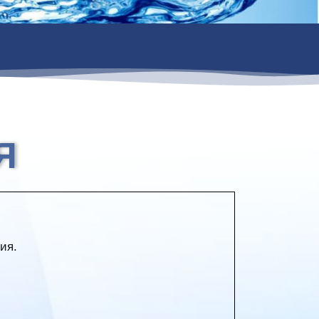
Я
ия.