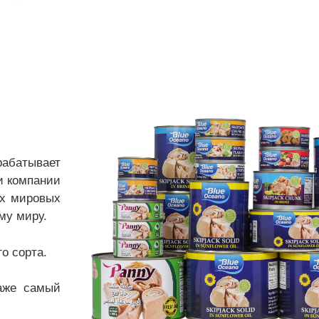
зрабатывает
и компании
их мировых
му миру.
о сорта.
аже самый