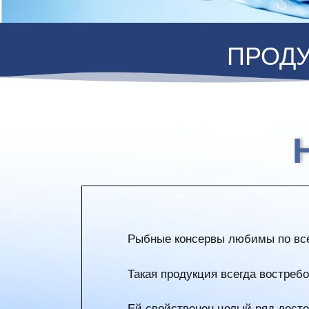
ПРОД
Рыбные консервы любимы по все
Такая продукция всегда востребо
Ей свойственен целый ряд досто